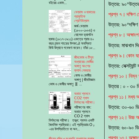
বইয়ের একাদ...
উত্তর: ৯০°উত্ত
বেন্থাম ও হুকারের
প্রশ্ন ৭। দক্ষিণ 
প্রাকৃতিক
শ্রেণিবিন্যাস
উত্তর: ৯০°দক্ষি
জর্জ বেন্থাম
(১৮০০-১৮৮৪) ও
প্রশ্ন ৮। অক্ষাংশ ন
যোসেফ ড্যালটন
হুকার (১৮১৭-১৯১১) একত্রে প্রায় ৪০
বছর লন্ডন শহরের উপকণ্ঠে অবস্থিত
উত্তর: মাঝখান দিয়ে
কিউ উদ্যানে গবেষণা করেন। তাঁরা ১৮...
প্রশ্ন ৯। কোন যন্ত
জীবকোষ ও টিস্যু
অধ্যায়ের কোষীয়
উত্তর: সেক্সট্যান্ট 
অঙ্গাণু অংশের
ক্লাস লেকচার
কোষ ও কোষীয়
প্রশ্ন ১০। নিম্ন 
অঙ্গাণু | জীববিজ্ঞান
কোষ ও কোষীয় অঙ্গাণু 🧬 ...
উত্তর : ০ - ৩০ ড
অবাত শ্বসনে
প্রশ্ন ১১। মধ্য অ
CO2 গ্যাস
নির্গমনের পরীক্ষা।
উত্তর: ৩০-৬০ ডি
পরীক্ষণের নাম:
অবাত শ্বসনে
CO 2 গ্যাস
প্রশ্ন ১২। উচ্চ অ
নির্গমনের পরীক্ষা। তত্ত্ব: শ্বসন একটি
জৈবনিক প্রক্রিয়া। এই প্রক্রিয়ায় O ₂
উত্তর: ৬০-৯০ ডি
-এর উপস্থিতিতে বা অন...
প্রশ্ন ১৩। অক্ষাং
জীবের বৃদ্ধি ও বংশগতি অধ্যায়ের ক্লাস