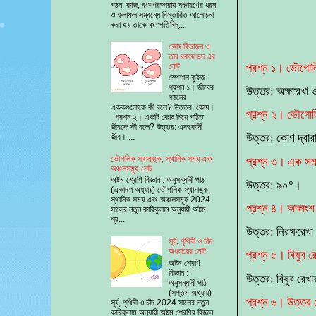
গঠন, কাজ, বংশপরম্পরায় সঞ্চারণের ধরন
ও ফলাফল সম্বন্ধে বিস্তারিত আলোচনা
করা হয় তাকে বংশগতিবিদ্...
কোষ বিভাজন ও
তার রকমভেদ এর
প্রশ্ন ১। ভৌগোলি
নোট
স্পেশাল কুইজ
প্রশ্ন ১। জীবের
উত্তর: অক্ষরেখা ও
গঠনের
এককগুলোকে কী বলে? উত্তর: কোষ।
প্রশ্ন ২। ভৌগোলি
প্রশ্ন ২। একটি কোষ নিয়ে গঠিত
জীবকে কী বলে? উত্তর: এককোষী
উত্তর: কোণ দ্বার
জীব। ...
ভৌগলিক স্থানাঙ্ক, স্থানিক সময় এবং
প্রশ্ন ৩। এক সম
অঞ্চলসমূহ নোট
অষ্টম শ্রেণি বিজ্ঞান : অনুসন্ধানী পাঠ
উত্তর: ৯০°।
(একাদশ অধ্যায়) ভৌগলিক স্থানাঙ্ক,
স্থানিক সময় এবং অঞ্চলসমূহ 2024
প্রশ্ন ৪। অক্ষাং
সালের নতুন কারিকুলাম অনুযায়ী অষ্টম
শ্র...
উত্তর: নিরক্ষরেখা
সূর্য, পৃথিবী ও চাঁদ
অধ্যায়ের নোট
প্রশ্ন ৫। বিষুব র
অষ্টম শ্রেণি
বিজ্ঞান :
উত্তর: বিষুব রেখা
অনুসন্ধানী পাঠ
(সপ্তম অধ্যায়)
প্রশ্ন ৬। উত্তর 
সূর্য, পৃথিবী ও চাঁদ 2024 সালের নতুন
কারিকুলাম অনুযায়ী অষ্টম শ্রেণির বিজ্ঞান