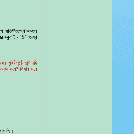
দেশ নাতিশীতোষ্ণ অঞ্চলে
 স্কুলটি নাতিশীতোষ্ণ
 পৃথিবীপৃষ্ঠে তুমি যদি
িবর্তন হবে? হিসাব করে
াছাকাছি।