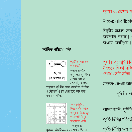
প্রশ্ন ২: তোমার স
উত্তর: নাতিশীতোষ্
বিষুবীয় অঞ্চল হলো
অবস্থান করছে। এ
অঞ্চলে অবস্থিত।
সর্বাধিক পঠিত পোস্ট
প্রশ্ন ৩: তুমি কি
প্রতীক, সংকেত
ও যোজনী
উত্তরে কিংবা দক্
পদার্থে র গঠন :
দেখাও সেটি সত্যি।
অণু, পরমাণু শীর্ষক
লেখায় আমরা
উত্তর: দেওয়া আছে,
জেনেছি যে গঠন
অনুসারে পৃথিবীর সকল পদার্থকে মৌলিক
ও যৌগিক এ দুই শ্রেণীতে ভাগ করা
পৃথিবীর প
যায়। এ পর্যন...
নবম শ্রেণি:
বিজ্ঞান বই: অষ্টম
আমরা জানি, পৃথিব
অধ্যায়: জিনতত্ত্ব
ও বশগতিবিদ্যা
প্রতি ডিগ্রি পরি
অধ্যায়ের নোট
অধ্যায়ের
প্রতি ডিগ্রি অক্
মূলকথা জীববিজ্ঞানের যে শাখায় জিনের