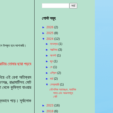
পোস্ট সমূহ
►
2026
(2)
►
2025
(8)
▼
2024
(12)
►
নভেম্বর
(1)
 করলে উপকৃত হবে আশাকরি।
►
অক্টোবর
(3)
►
আগস্ট
(1)
►
জুন
(1)
ারোটায় তোমার ছায়া পড়বে
►
মে
(1)
►
এপ্রিল
(2)
 দিয়ে এই রেখা অতিক্রম
►
মার্চ
(2)
ণগঞ্জ, রাঙামাটিসহ মোট
▼
ফেব্রুয়ারি
(1)
 থেকে কুমিল্লা যাওয়ার
ভৌগলিক স্থানাঙ্ক, স্থানিক
সময় এবং অঞ্চলসমূহ
নোট
ম্বভাবে পড়ে। সূর্যালোক
►
2023
(16)
►
2018
(6)