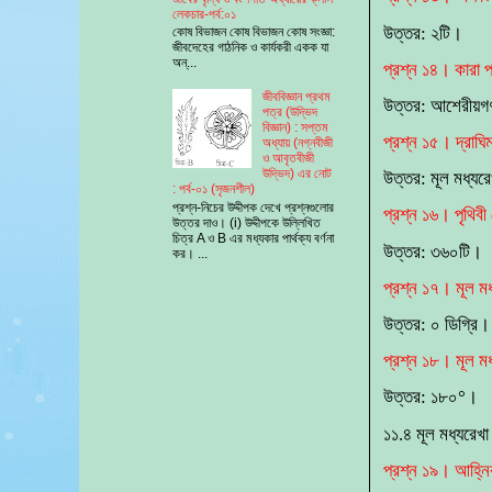
লেকচার-পর্ব:০১
উত্তর: ২টি।
কোষ বিভাজন কোষ বিভাজন কোষ সংজ্ঞা:
জীবদেহের গাঠনিক ও কার্যকরী একক যা
অন্...
প্রশ্ন ১৪। কারা 
জীববিজ্ঞান প্রথম
উত্তর: আশেরীয়
পত্র (উদ্ভিদ
বিজ্ঞান) : সপ্তম
প্রশ্ন ১৫। দ্রাঘ
অধ্যায় (নগ্নবীজী
ও আবৃতবীজী
উদ্ভিদ) এর নোট
উত্তর: মূল মধ্যরে
: পর্ব-০১ (সৃজনশীল)
প্রশ্ন-নিচের উদ্দীপক দেখে প্রশ্নগুলোর
প্রশ্ন ১৬। পৃথিবী
উত্তর দাও। (i) উদ্দীপকে উল্লিখিত
চিত্র A ও B এর মধ্যকার পার্থক্য বর্ণনা
উত্তর: ৩৬০টি।
কর। ...
প্রশ্ন ১৭। মূল মধ
উত্তর: ০ ডিগ্রি।
প্রশ্ন ১৮। মূল মধ
উত্তর: ১৮০°।
১১.৪ মূল মধ্যরেখা 
প্রশ্ন ১৯। আহ্নি