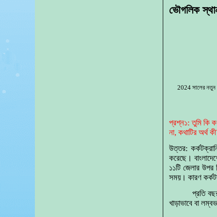
ভৌগলিক স্থান
2024 সালের নতুন ক
প্রশ্ন১: তুমি কি
না, কথাটির অর্থ ক
উত্তর: কর্কটক্রা
করেছে। বাংলাদেশে
১১টি জেলার উপর দ
সময়। কারণ কর্কটক
প্রতি বছ
খাড়াভাবে বা লম্ব